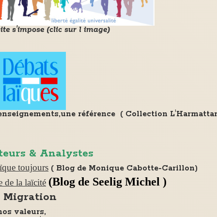
ite s'impose (clic sur l image)
une référence ( Collection L'Harmatta
teurs & Analystes
aïque toujours
( Blog de Monique Cabotte-Carillon)
(Blog de Seelig Michel )
 de la laïcité
Migration
nos valeurs,