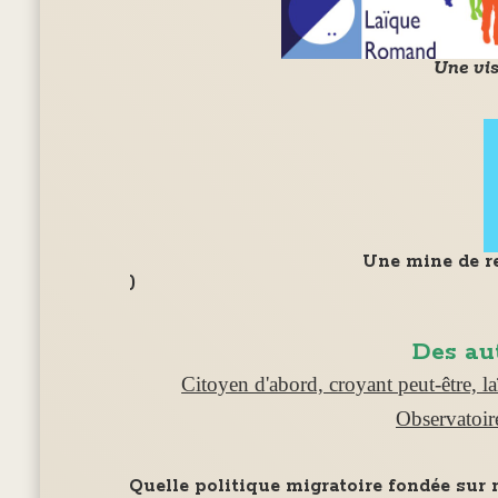
Une vis
Une mine de renseignements,
)
Des au
Citoyen d'abord, croyant peut-être, l
Observatoire
Quelle politique migratoire fondée sur 