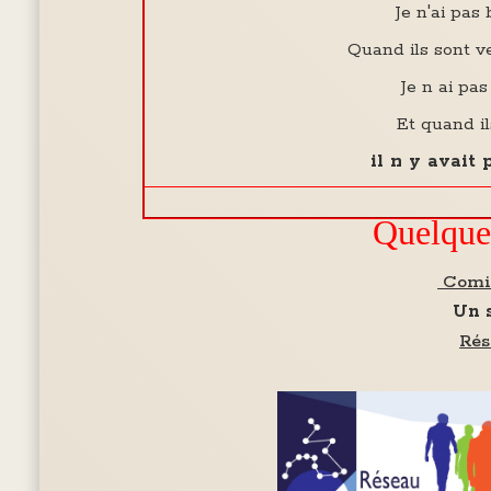
Je n'ai pas
Quand ils sont v
Je n ai pas
Et quand il
il n y avait
Quelques
Comit
Un s
Rés